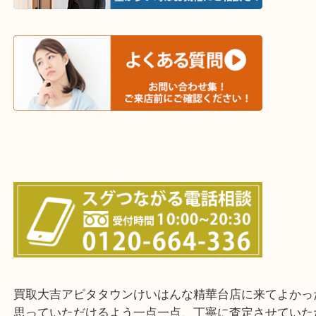
木津川市・精華町・京田辺市・学研都市
西大寺・生駒市・加茂町・城山台・州見台
上記に記載がないエリアでもご相談ください！！