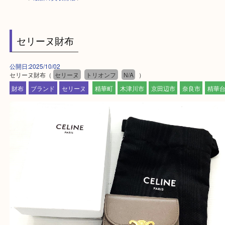
HOME
>
最新の買取情報
>
セリーヌ財布
公開日:2025/10/02
セリーヌ財布（
セリーヌ
トリオンフ
N/A
）
財布
ブランド
セリーヌ
精華町
木津川市
京田辺市
奈良市