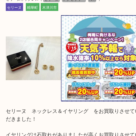
—お知らせ—
最後に当店では現在、社員を募集しておりますので
る方はお気軽にお問合せください！！
求人要項はここをクリック
Facebook
Twitter
Line
セリーヌネックレス
公開日:2025/07/11 最終更新日:2025/08/06
セリーヌネックレス（
セリーヌ
アクセサリー
N/A
）
セリーヌ
精華町
木津川市