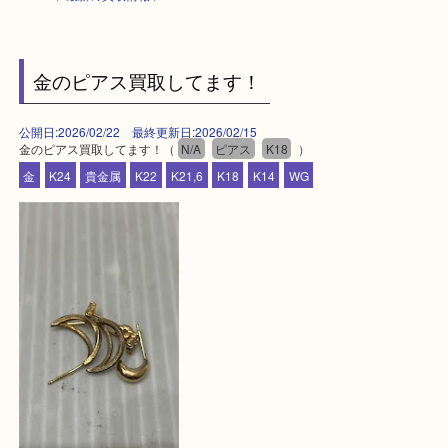
HOME
>
最新の買取情報
>
金のピアス買取してます！
公開日:2026/02/22 最終更新日:2026/02/15
金のピアス買取してます！（
N/A
ピアス
K18
）
金
K24
貴金属
K22
K21,6
K18
K14
WG