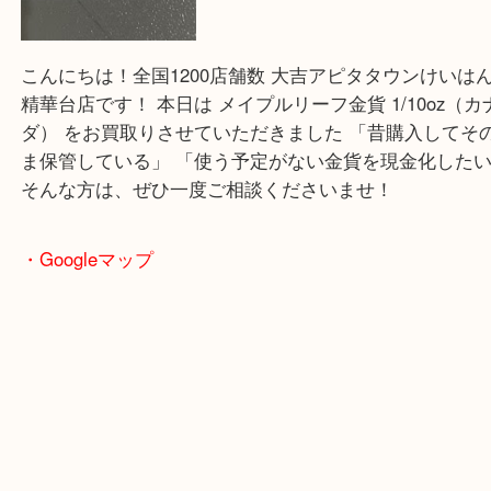
公開日:2026/02/21 最終更新日:2026/02/15
金の持ち込み増えてます！（
N/A
メイプルリーフ金貨
K24
）
メイプルリーフ金貨
金
K24
カンガルー金貨
貴金属
K22
K21,
ン金貨
K18
イーグル金貨
K14
クルーガーランド
WG
御成婚記
貨
御即位記念10万円金貨
金貨