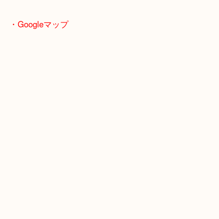
でも問題ありません。素材が金であれば買取させて
ております♪
お気軽にお持ちくださいませ！！
・Googleマップ