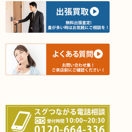
・出張買取エリア
木津川市・精華町・京田辺市・学研都市
西大寺・生駒市・加茂町・城山台・州見台
上記に記載がないエリアでもご相談ください！！