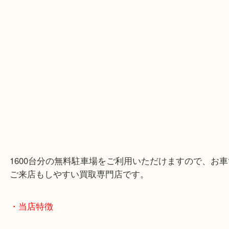
こんにちは！全国1200店舗数 大吉アピタタウンけ
精華台店です！ 本日は メイプルリーフ金貨 1/10oz
ダ） をお買取りさせていただきました 「昔購入し
ま保管している」 「使う予定がない金貨を現金化し
そんな方は、ぜひ一度ご相談くださいませ！
・Googleマップ