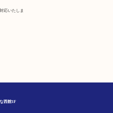
対応いたしま
店
んな西館1F