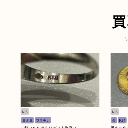
買
N/A
N/A
貴金属
プラチナ
金
K24
ご覧いただきありがとう御座い
暑さに負