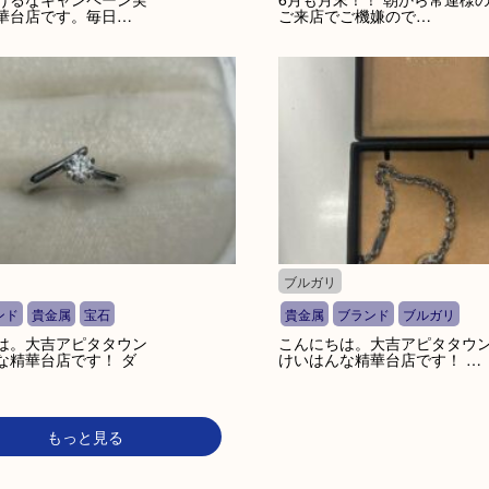
華台店です。毎日…
ご来店でご機嫌ので…
ブルガリ
ンド
貴金属
宝石
貴金属
ブランド
ブルガリ
は。大吉アピタタウン
こんにちは。大吉アピタタウ
な精華台店です！ ダ
けいはんな精華台店です！ …
もっと見る