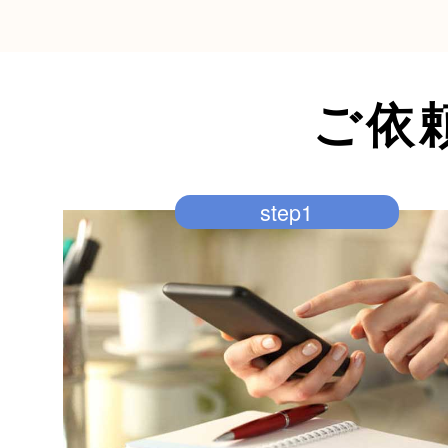
ご依
step1