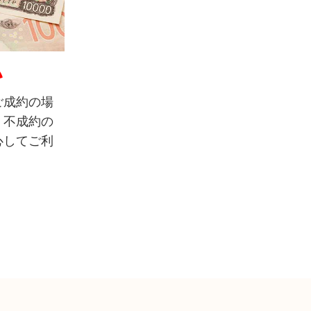
い
ご成約の場
。不成約の
心してご利