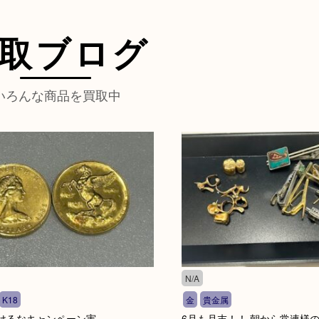
取ブログ
いろんな商品を買取中
N/A
K18
金
貴金属
けるなキャンペーン実
6月も月末！！ 朝から常連様