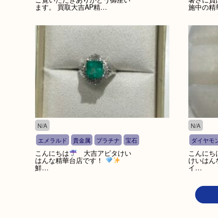
ます。 買取大吉AP精…
施中の精
N/A
N/A
エメラルド
貴金属
プラチナ
宝石
ダイヤモ
こんにちは
大吉アピタけい
こんにち
はんな精華台店です！
けいはん
鮮…
イ…