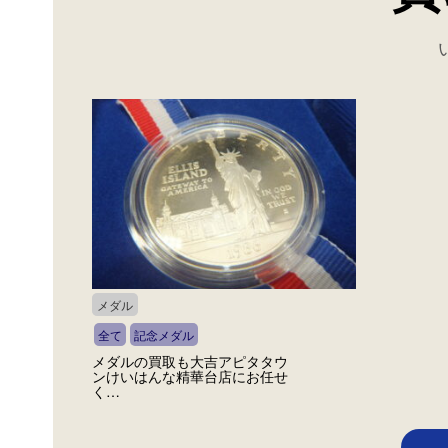
メダル
全て
記念メダル
メダルの買取も大吉アピタタウ
ンけいはんな精華台店にお任せ
く…