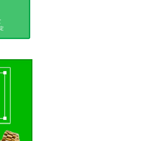
取
て
定