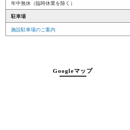
買取大吉 アピタタウンけいはんな精華台店
住所
〒619-0238
京都府相楽郡精華町精華台9丁目2番地4
アピタタウンけいはんな西館1F
平面駐車場西端スグ
フリーダイヤル
0120-34-1110
電話
0774-34-0374