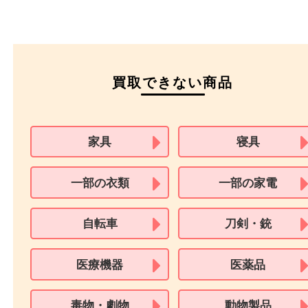
パスポート
特別永住者証明書
（日本政府発行のもの
住民基本台帳カード
※在留カードは消費税法改正に伴い令和3年10月1日より、本人確認書
用できません。
※身分証明書の住所に相違がある場合、ご本人様名義の現住所が確認
必要となります。
※18歳未満のお客様からの買取はいたしません。