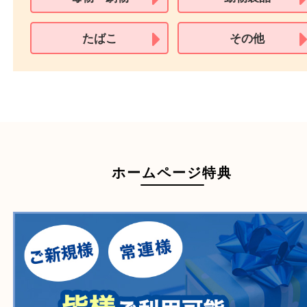
買取できない商品
家具
寝具
一部の衣類
一部の家電
自転車
刀剣・銃
医療機器
医薬品
毒物・劇物
動物製品
たばこ
その他