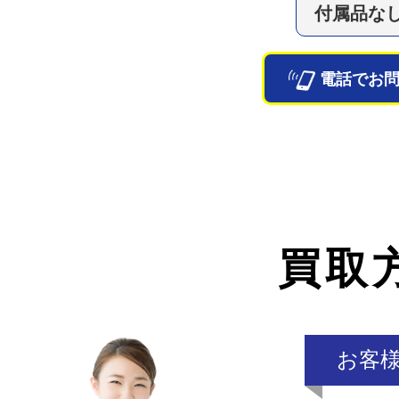
付属品な
電話でお
買取
お客