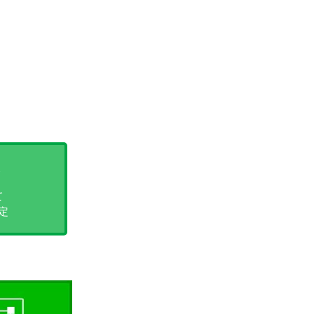
取
て
定