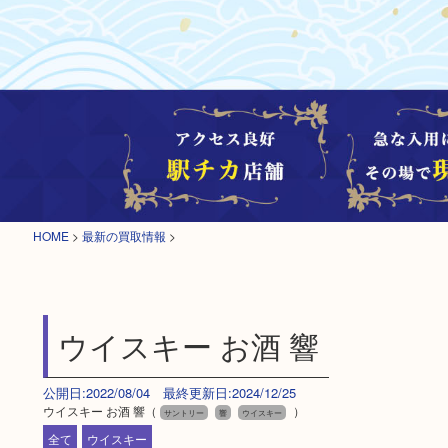
HOME
>
最新の買取情報
>
ウイスキー お酒 響
公開日:2022/08/04 最終更新日:2024/12/25
ウイスキー お酒 響（
）
サントリー
響
ウイスキー
全て
ウイスキー