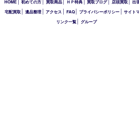
買取大吉アピタタウンけいはんな精華台店
〒619-0238 京都府相楽郡精華町精華台9丁目2番地4 アピタタウ
西館1F
TEL 0120-34-1110 FAX 0774-34-0380
営業時間 10：00～19：00
定休日 年中無休（臨時休業を除く）
古物商許可証
京都府公安委員会 第612241530013号
登録社名：株式会社エバーチェンジ
HOME
初めての方
買取商品
ＨＰ特典
買取ブログ
店頭買取
宅配買取
遺品整理
アクセス
FAQ
プライバシーポリシー
サ
リンク一覧
グループ