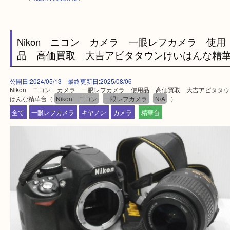
HOME
>
最新の買取情報
>
Nikon ニコン カメラ 一眼レフカメラ 
品 高価買取 大吉アピタタウンけいはんな
公開日:2024/05/13 最終更新日:2025/08/06
Nikon ニコン カメラ 一眼レフカメラ 使用品 高価買取 大吉アピ
はんな精華台（
Nikon ニコン
一眼レフカメラ
N/A
）
全て
一眼レフカメラ
キヤノン
カメラ
精華台