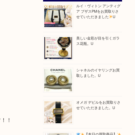
ルイ・ヴィトン アンティグ
ア ブザスPMをお買取りさ
せていただきました
U
美しい金彩が目を引くガラ
ス花瓶。U
シャネルのイヤリングお買
取しました。U
オメガ デビルをお買取りさ
せていただきました。U
す！！
【本日の買取商品】