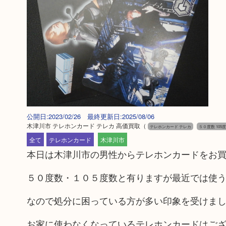
公開日:2023/02/26 最終更新日:2025/08/06
木津川市 テレホンカード テレカ 高価買取
（
テレホンカード テレカ
５０度数 105
全て
テレホンカード
木津川市
本日は木津川市の男性からテレホンカードをお
５０度数・１０５度数と有りますが最近では使
なので処分に困っている方が多い印象を受けま
お家に使わなくなっているテレホンカードはご