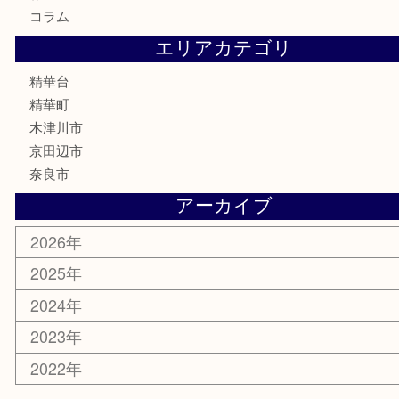
銀製品
古美術品
食器
テレホンカード
商品券
金券
古銭
金貨
記念メダル
香水
喫煙具
文房具
鉄道模型
家電
おもちゃ
切手