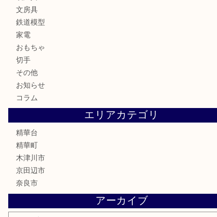
金製品
銀製品
古美術品
食器
テレホンカード
商品券
金券
古銭
金貨
記念メダル
香水
喫煙具
文房具
鉄道模型
家電
おもちゃ