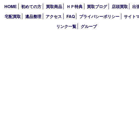
2024年
2023年
2022年
買取大吉アピタタウンけいはんな精華台店
〒619-0238 京都府相楽郡精華町精華台9丁目2番地4 アピタタウ
西館1F
TEL 0120-34-1110 FAX 0774-34-0380
営業時間 10：00～19：00
定休日 年中無休（臨時休業を除く）
古物商許可証
京都府公安委員会 第612241530013号
登録社名：株式会社エバーチェンジ
HOME
初めての方
買取商品
ＨＰ特典
買取ブログ
店頭買取