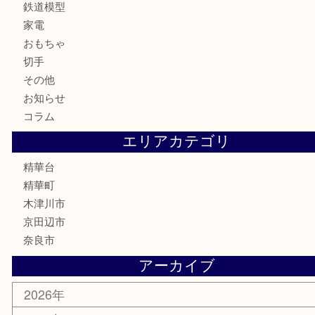
時計
カメラ
お酒
骨董品
金製品
銀製品
古美術品
食器
テレホンカード
商品券
金券
古銭
金貨
記念メダル
香水
喫煙具