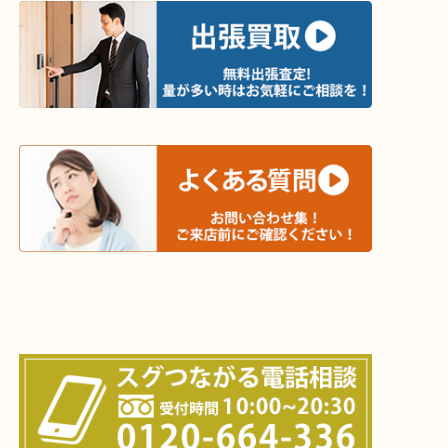
・出張買取エリア
木津川市・精華町・京田辺市・学研都市
西大寺・生駒市・加茂町・城山台・州見台
上記に記載がないエリアでもご相談ください！！