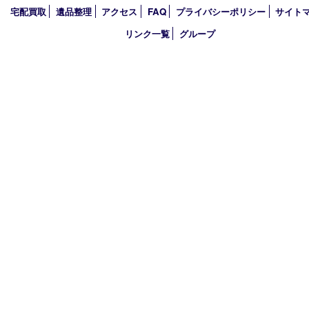
2026年
2025年
2024年
2023年
2022年
買取大吉アピタタウンけいはんな精華台店
〒619-0238 京都府相楽郡精華町精華台9丁目2番地4 アピタタウ
西館1F
TEL 0120-34-1110 FAX 0774-34-0380
営業時間 10：00～19：00
定休日 年中無休（臨時休業を除く）
古物商許可証
京都府公安委員会 第612241530013号