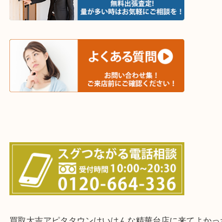
木津川市・精華町・京田辺市・学研都市
西大寺・生駒市・加茂町・城山台・州見台
上記に記載がないエリアでもご相談ください！！