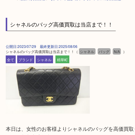
HOME
>
最新の買取情報
>
【ブランド品】精華町でシャネルの買取店は
シャネルのバッグ高価買取は当店まで！！
公開日:2023/07/29 最終更新日:2025/08/06
シャネルのバッグ高価買取は当店まで！！
（
シャネル
バッグ
N/A
全て
ブランド
シャネル
精華町