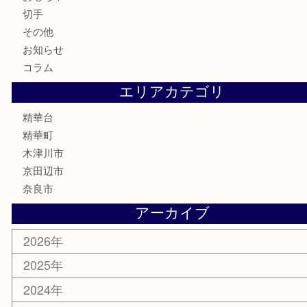
骨董品
金製品
銀製品
古美術品
食器
テレホンカード
商品券
金券
古銭
金貨
記念メダル
香水
喫煙具
文房具
鉄道模型
家電