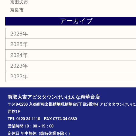
金券
古銭
金貨
記念メダル
香水
喫煙具
文房具
鉄道模型
家電
おもちゃ
切手
その他
お知らせ
コラム
エリアカテゴリ