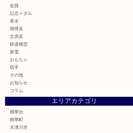
全て
貴金属
宝石
財布
バッグ
ブランド
時計
カメラ
お酒
骨董品
金製品
銀製品
古美術品
食器
テレホンカード
商品券