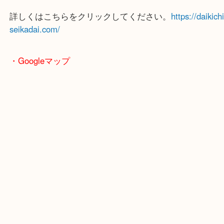
使いにくい商品券はぜひ現金化してくださいね。折
ばみなどが出てくると買取のお値段が変わってしま
これ使わないな～という金券はぜひ持ちください。
詳しくはこちらをクリックしてください。
https://dai
seikadai.com/
・Googleマップ