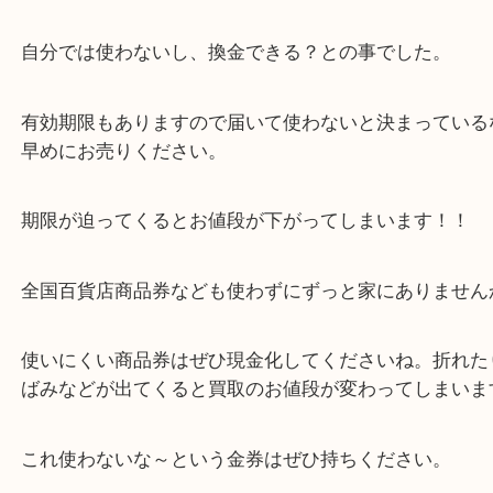
公開日:2023/08/14 最終更新日:2025/08/06
金券・株主優待券
（
金券
JAL株主優待券
N/A
）
全て
その他
精華町
本日は精華町の方からJAL株主優待券をお買取りさ
ました。
自分では使わないし、換金できる？との事でした。
有効期限もありますので届いて使わないと決まって
早めにお売りください。
期限が迫ってくるとお値段が下がってしまいます！
全国百貨店商品券なども使わずにずっと家にありま