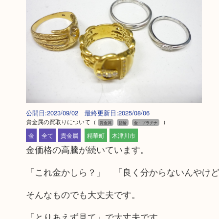
公開日:2023/09/02 最終更新日:2025/08/06
貴金属の買取りについて
（
）
貴金属
指輪
金・プラチナ
金
全て
貴金属
精華町
木津川市
金価格の高騰が続いています。
「これ金かしら？」 「良く分からないんやけ
そんなものでも大丈夫です。
「とりあえず見て」で大丈夫です。