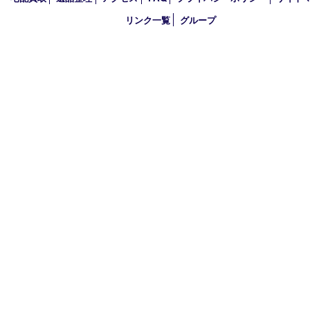
2026年
2025年
2024年
2023年
2022年
買取大吉アピタタウンけいはんな精華台店
〒619-0238 京都府相楽郡精華町精華台9丁目2番地4 アピタタウ
西館1F
TEL 0120-34-1110 FAX 0774-34-0380
営業時間 10：00～19：00
定休日 年中無休（臨時休業を除く）
古物商許可証
京都府公安委員会 第612241530013号