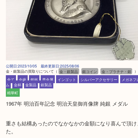
公開日:2023/10/05 最終更新日:2025/08/06
金・銀製品の買取りについて
（
金・銀製品
銀コイン
金・プラチナ・
全て
金歯
銀杯
貴金属
インゴット
シルバーアクセサリー
メ
ム
金杯
金製品
銀製品
精華町