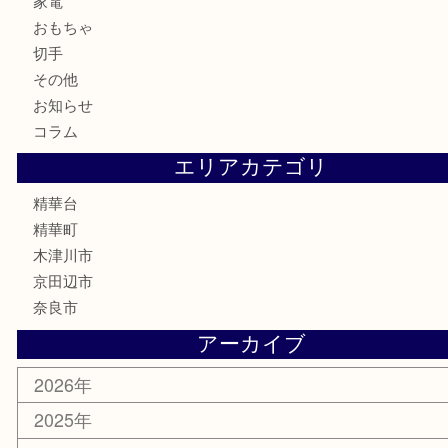
商品券
金券
古銭
金貨
記念メダル
香水
喫煙具
文房具
鉄道模型
家電
おもちゃ
切手
その他
お知らせ
コラム