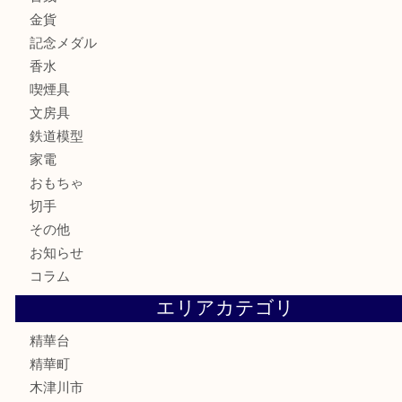
貴金属
宝石
財布
バッグ
ブランド
時計
カメラ
お酒
骨董品
金製品
銀製品
古美術品
食器
テレホンカード
商品券
金券