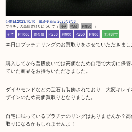
公開日:2023/10/10 最終更新日:2025/08/06
プラチナの高価買取りについて
（
N/A
指輪
Pt850
）
全て
Pt1000
貴金属
Pt950
Pt900
Pt850
Pt800
木津川市
本日はプラチナリングのお買取りをさせていただき
購入してから普段使いでは高価なため自宅で大切に
ていた商品をお持ちいただきました。
ダイヤモンドなどの宝石も装飾されており、大変キ