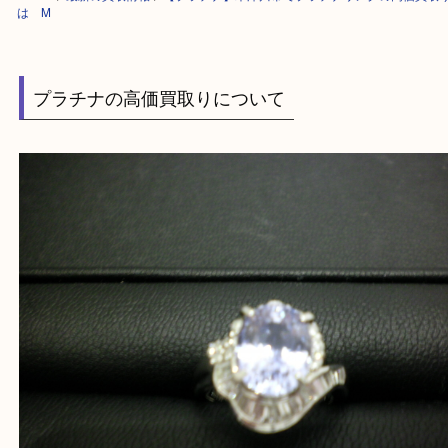
HOME
>
最新の買取情報
>
【プラチナ】木津川市でプラチナリングの高価
は M
プラチナの高価買取りについて