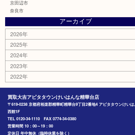
古銭
金貨
記念メダル
香水
喫煙具
文房具
鉄道模型
家電
おもちゃ
切手
その他
お知らせ
コラム
エリアカテゴリ
精華台