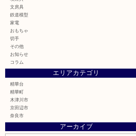
古美術品
食器
テレホンカード
商品券
金券
古銭
金貨
記念メダル
香水
喫煙具
文房具
鉄道模型
家電
おもちゃ
切手
その他