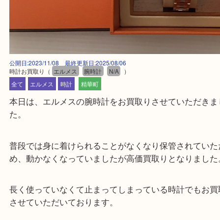
公開日:2023/11/08 最終更新日:2025/08/06
時計お買取り
（
エルメス
腕時計
N/A
）
全て
エルメス
時計
精華町
本日は、エルメスの腕時計をお買取りさせていただ
た。
普段では身に着けられることがなくなり保管されて
め、動かなくなっていましたが高価買取りとなりま