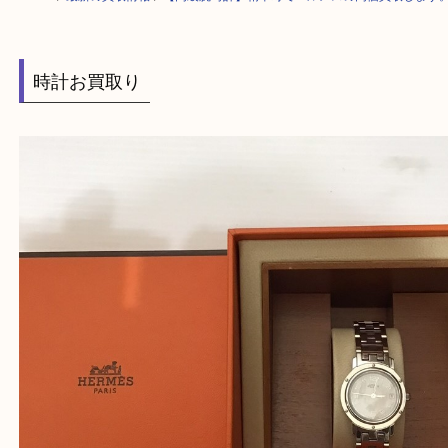
HOME
>
最新の買取情報
>
【高級腕時計】精華町でエルメスの高価買取し
時計お買取り