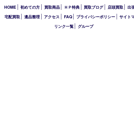
2022年
買取大吉アピタタウンけいはんな精華台店
〒619-0238 京都府相楽郡精華町精華台9丁目2番地4 アピタタウ
西館1F
TEL 0120-34-1110 FAX 0774-34-0380
営業時間 10：00～19：00
定休日 年中無休（臨時休業を除く）
古物商許可証
京都府公安委員会 第612241530013号
登録社名：株式会社エバーチェンジ
HOME
初めての方
買取商品
ＨＰ特典
買取ブログ
店頭買取
宅配買取
遺品整理
アクセス
FAQ
プライバシーポリシー
サ
リンク一覧
グループ