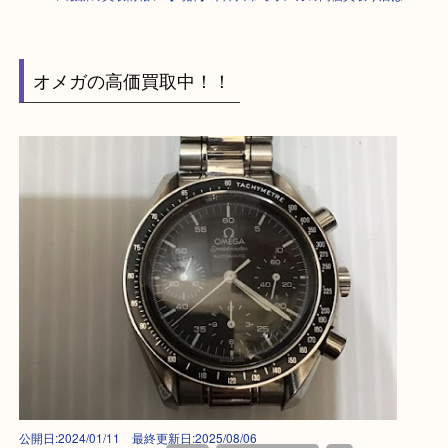
HOME
>
最新の買取情報
>
【時計】木津川市でオメガの高価買取り店は 
オメガの高価買取中！！