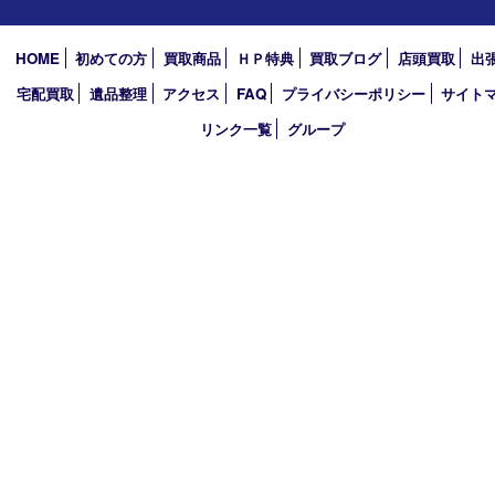
2022年
買取大吉アピタタウンけいはんな精華台店
〒619-0238 京都府相楽郡精華町精華台9丁目2番地4 アピタタウ
西館1F
TEL 0120-34-1110 FAX 0774-34-0380
営業時間 10：00～19：00
定休日 年中無休（臨時休業を除く）
古物商許可証
京都府公安委員会 第612241530013号
登録社名：株式会社エバーチェンジ
HOME
初めての方
買取商品
ＨＰ特典
買取ブログ
店頭買取
宅配買取
遺品整理
アクセス
FAQ
プライバシーポリシー
サ
リンク一覧
グループ