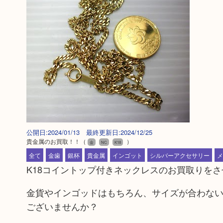
公開日:2024/01/13 最終更新日:2024/12/25
貴金属のお買取！！
（
）
金
NC
K18
全て
金歯
銀杯
貴金属
インゴット
シルバーアクセサリー
メ
K18コイントップ付きネックレスのお買取りを
金貨やインゴッドはもちろん、サイズが合わな
ございませんか？