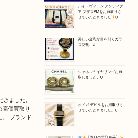
ルイ・ヴィトン アンティグ
ア ブザスPMをお買取りさ
せていただきました
U
美しい金彩が目を引くガラ
ス花瓶。U
シャネルのイヤリングお買
取しました。U
ただきました。
オメガ デビルをお買取りさ
め高価買取り
せていただきました。U
。 ブランド
【本日の買取商品】