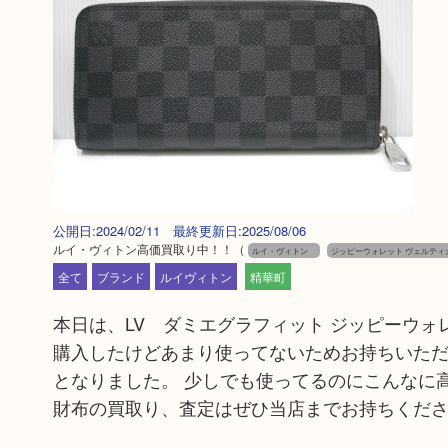
公開日:2024/02/11 最終更新日:2025/08/06
ルイ・ヴィトン高価買取り中！！
（
ルイ・ヴィトン
ジッピーウォレット ヴェルティ
全て
ブランド
ルイヴィトン
精華町
本日は、LV ダミエグラフィット ジッピーウォレ
購入したけどあまり使ってないためお持ちいただ
となりました。 少しでも使ってるのにこんなに
財布の買取り、査定はぜひ当店までお持ちくださ