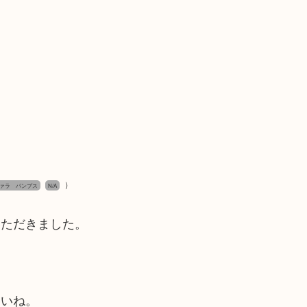
）
ァラ パンプス
N/A
いただきました。
！
さいね。