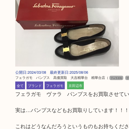
公開日:2024/03/08 最終更新日:2025/08/06
フェラガモ パンプス 高価買取 大吉精華台 精華台店
（
フェラガモ
ヴ
全て
ブランド
フェラガモ
京田辺市
フェラガモ ヴァラ パンプスをお買取させて
実は…パンプスなどもお買取りしています！！
これはどうなんだろうというものもお持ちくだ