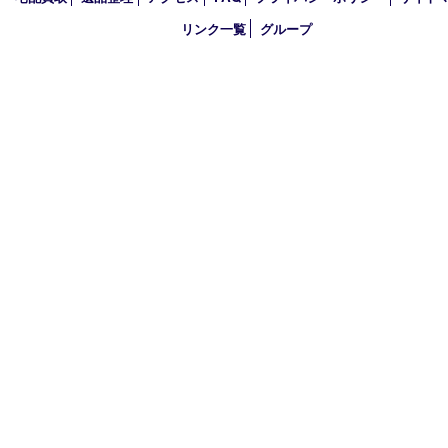
買取大吉アピタタウンけいはんな精華台店
〒619-0238 京都府相楽郡精華町精華台9丁目2番地4 アピタタウ
西館1F
TEL 0120-34-1110 FAX 0774-34-0380
営業時間 10：00～19：00
定休日 年中無休（臨時休業を除く）
古物商許可証
京都府公安委員会 第612241530013号
登録社名：株式会社エバーチェンジ
HOME
初めての方
買取商品
ＨＰ特典
買取ブログ
店頭買取
宅配買取
遺品整理
アクセス
FAQ
プライバシーポリシー
サ
リンク一覧
グループ