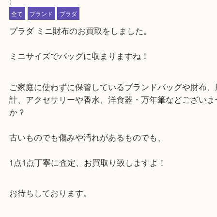
公開日:2024/06/14 最終更新日:2024/06/09
プラダ プラダ ミニ財布 高価買取 ブランド
（
プラダ PRADA
N
）
全て
ブランド
プラダ
プラダ ミニ財布のお買取をしました。
ミニサイズでバッグに収まりますね！
ご家庭に使わずに保管しているブランドバッグや財
計、アクセサリーや香水、洋食器・万年筆などござ
か？
古いものでも傷みや汚れがあるものでも、