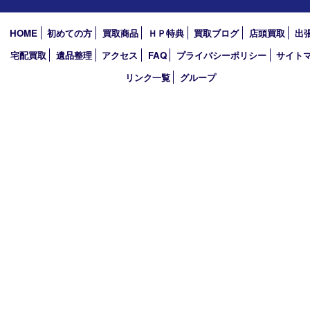
2023年
2022年
買取大吉アピタタウンけいはんな精華台店
〒619-0238 京都府相楽郡精華町精華台9丁目2番地4 アピタタウ
西館1F
TEL 0120-34-1110 FAX 0774-34-0380
営業時間 10：00～19：00
定休日 年中無休（臨時休業を除く）
古物商許可証
京都府公安委員会 第612241530013号
登録社名：株式会社エバーチェンジ
HOME
初めての方
買取商品
ＨＰ特典
買取ブログ
店頭買取
宅配買取
遺品整理
アクセス
FAQ
プライバシーポリシー
サ