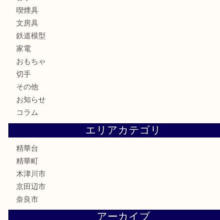
銀製品
古美術品
食器
テレホンカード
商品券
金券
古銭
金貨
記念メダル
香水
喫煙具
文房具
鉄道模型
家電
おもちゃ
切手