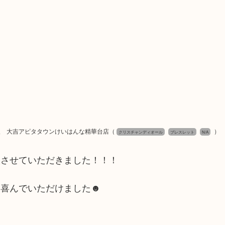
取 大吉アピタタウンけいはんな精華台店
（
）
クリスチャンディオール
ブレスレット
N/A
取させていただきました！！！
も喜んでいただけました☻