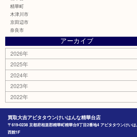
テレホンカード
商品券
金券
古銭
金貨
記念メダル
香水
喫煙具
文房具
鉄道模型
家電
おもちゃ
切手
その他
お知らせ
コラム