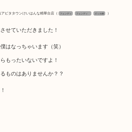
吉アピタタウンけいはんな精華台店
（
）
フェンディ
フェンディ
ズッカ柄
をさせていただきました！
？僕はなっちゃいます（笑）
たらもったいないですよ！
いるものはありませんか？？
よ！