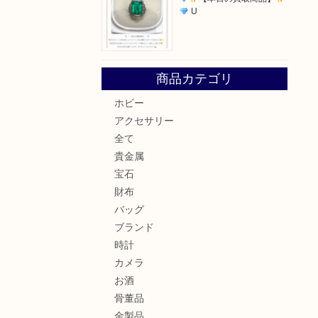
U
！
商品カテゴリ
ホビー
アクセサリー
。
全て
貴金属
宝石
財布
バッグ
ブランド
時計
カメラ
お酒
骨董品
金製品