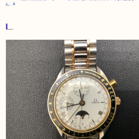
HOME
>
最新の買取情報
>
【OMEGA】高級時計の買取壊れていても問題
ん。A