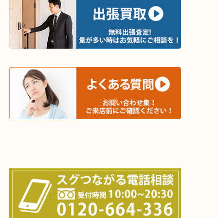
・出張買取エリア
木津川市・精華町・京田辺市・学研都市
西大寺・生駒市・加茂町・城山台・州見台
上記に記載がないエリアでもご相談ください！！