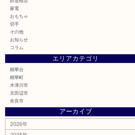
カメラ
お酒
骨董品
金製品
銀製品
古美術品
食器
テレホンカード
商品券
金券
古銭
金貨
記念メダル
香水
喫煙具
文房具