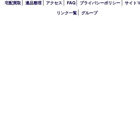
2026年
2025年
2024年
2023年
2022年
買取大吉アピタタウンけいはんな精華台店
〒619-0238 京都府相楽郡精華町精華台9丁目2番地4 アピタタウ
西館1F
TEL 0120-34-1110 FAX 0774-34-0380
営業時間 10：00～19：00
定休日 年中無休（臨時休業を除く）
古物商許可証
京都府公安委員会 第612241530013号