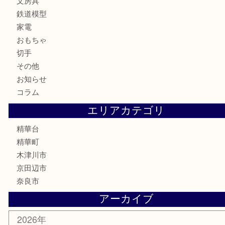
時計
カメラ
お酒
骨董品
金製品
銀製品
古美術品
食器
テレホンカード
商品券
金券
古銭
金貨
記念メダル
香水
喫煙具