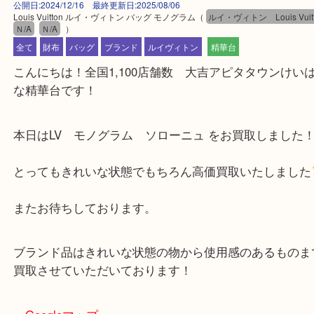
公開日:2024/12/16 最終更新日:2025/08/06
Louis Vuitton ルイ・ヴィトン バッグ モノグラム
（
ルイ・ヴィトン Louis V
Ｎ/A
Ｎ/A
）
全て
財布
バッグ
ブランド
ルイヴィトン
精華台
こんにちは！全国1,100店舗数 大吉アピタタウン
な精華台です！
本日はLV モノグラム ソローニュ をお買取しま
とってもきれいな状態でもちろん高価買取いたしま
またお待ちしております。