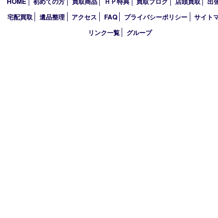
アーカイブ
2026年
2025年
2024年
2023年
2022年
買取大吉アピタタウンけいはんな精華台店
〒619-0238 京都府相楽郡精華町精華台9丁目2番地4 アピタタウ
西館1F
TEL 0120-34-1110 FAX 0774-34-0380
営業時間 10：00～19：00
定休日 年中無休（臨時休業を除く）
古物商許可証