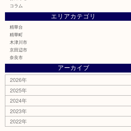
古美術品
食器
テレホンカード
商品券
金券
古銭
金貨
記念メダル
香水
喫煙具
文房具
鉄道模型
家電
おもちゃ
切手
その他