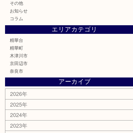
金製品
銀製品
古美術品
食器
テレホンカード
商品券
金券
古銭
金貨
記念メダル
香水
喫煙具
文房具
鉄道模型
家電
おもちゃ