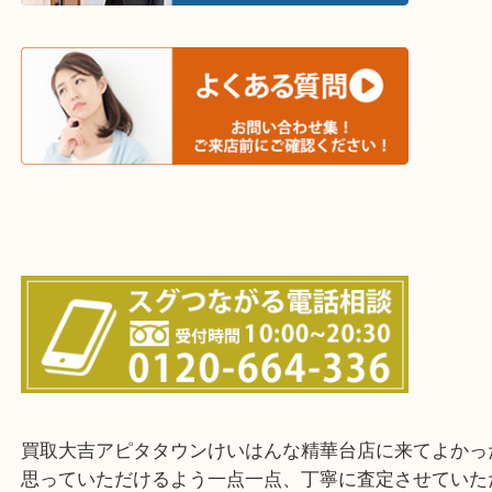
木津川市・精華町・京田辺市・学研都市
西大寺・生駒市・加茂町・城山台・州見台
上記に記載がないエリアでもご相談ください！！