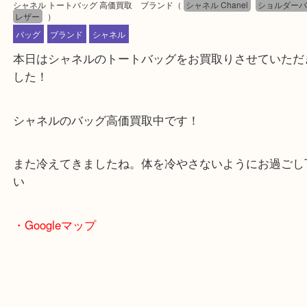
公開日:2025/03/16 最終更新日:2025/03/10
シャネル トートバッグ 高価買取 ブランド
（
シャネル Chanel
ショル
レザー
）
バッグ
ブランド
シャネル
本日はシャネルのトートバッグをお買取りさせてい
した！
シャネルのバッグ高価買取中です！
また冷えてきましたね。体を冷やさないようにお過
い