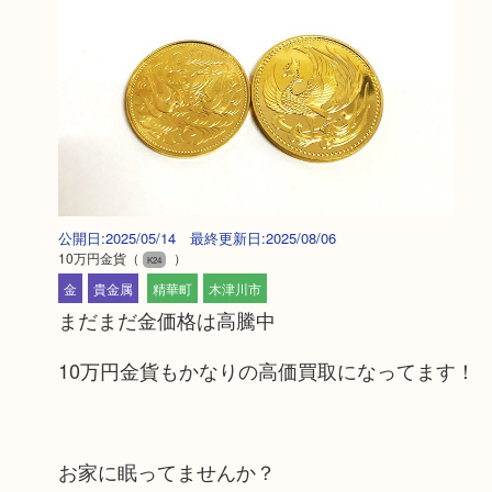
公開日:2025/05/14 最終更新日:2025/08/06
10万円金貨
（
）
K24
金
貴金属
精華町
木津川市
まだまだ金価格は高騰中
10万円金貨もかなりの高価買取になってます！
お家に眠ってませんか？