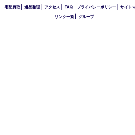
2026年
2025年
2024年
2023年
2022年
買取大吉アピタタウンけいはんな精華台店
〒619-0238 京都府相楽郡精華町精華台9丁目2番地4 アピタタウ
西館1F
TEL 0120-34-1110 FAX 0774-34-0380
営業時間 10：00～19：00
定休日 年中無休（臨時休業を除く）
古物商許可証
京都府公安委員会 第612241530013号