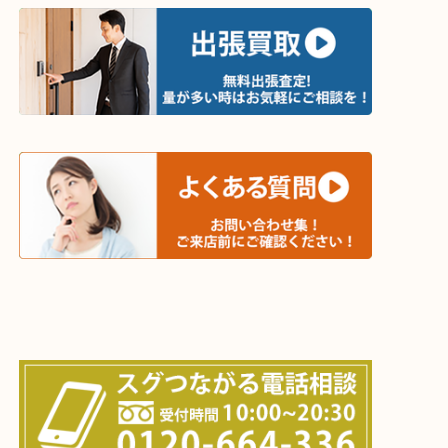
・出張買取エリア
木津川市・精華町・京田辺市・学研都市
西大寺・生駒市・加茂町・城山台・州見台
上記に記載がないエリアでもご相談ください！！