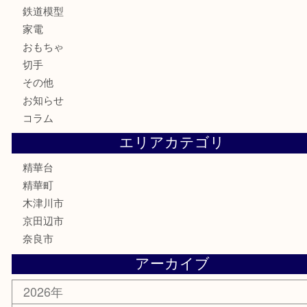
時計
カメラ
お酒
骨董品
金製品
銀製品
古美術品
食器
テレホンカード
商品券
金券
古銭
金貨
記念メダル
香水
喫煙具