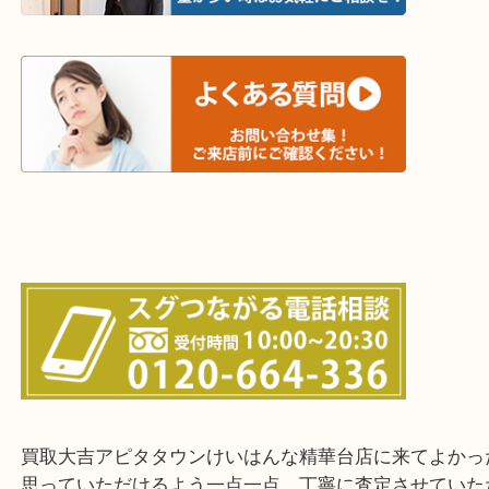
木津川市・精華町・京田辺市・学研都市
西大寺・生駒市・加茂町・城山台・州見台
上記に記載がないエリアでもご相談ください！！