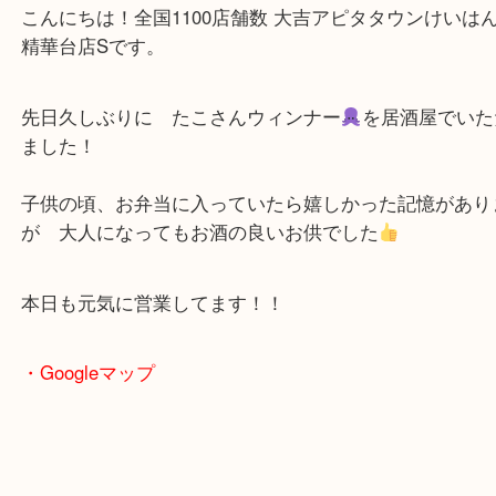
公開日:2025/07/18 最終更新日:2025/08/06
たこさんウィンナー 大吉アピタタウンけいはんな精華台 精華町
（
N/A
）
全て
その他
お知らせ
精華台
こんにちは！全国1100店舗数 大吉アピタタウンけ
精華台店Sです。
先日久しぶりに たこさんウィンナー
を居酒屋で
ました！
子供の頃、お弁当に入っていたら嬉しかった記憶が
が 大人になってもお酒の良いお供でした
本日も元気に営業してます！！