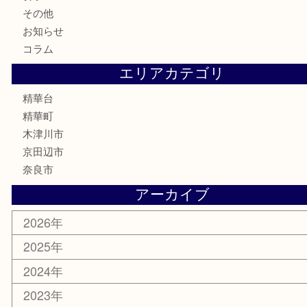
骨董品
金製品
銀製品
古美術品
食器
テレホンカード
商品券
金券
古銭
金貨
記念メダル
香水
喫煙具
文房具
鉄道模型
家電