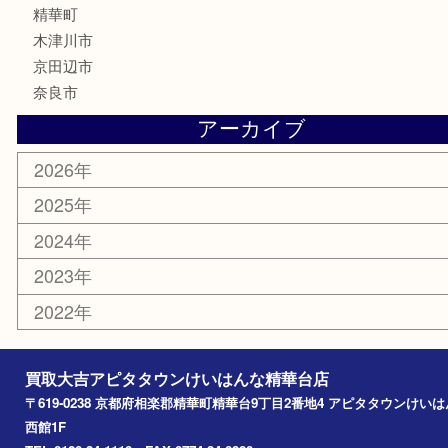
食器
テレホンカード
商品券
金券
古銭
金貨
記念メダル
香水
喫煙具
文房具
鉄道模型
家電
おもちゃ
切手
その他
お知らせ