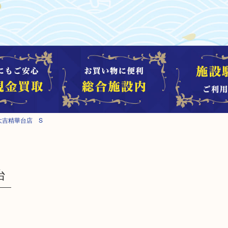
大吉精華台店 S
台