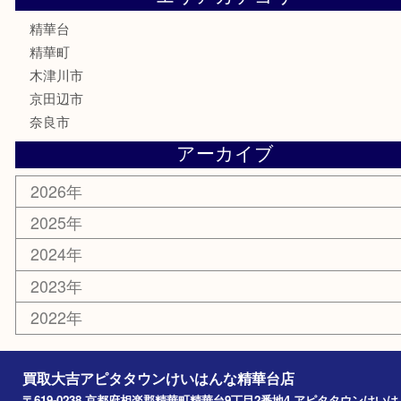
テレホンカード
商品券
金券
古銭
金貨
記念メダル
香水
喫煙具
文房具
鉄道模型
家電
おもちゃ
切手
その他
お知らせ
コラム