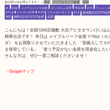
公開日:2026/02/21 最終更新日:2026/02/15
金の持ち込み増えてます！
（
N/A
メイプルリーフ金貨
K24
）
金
K24
メイプルリーフ金貨
カンガルー金貨
貴金属
K22
ウィ
K21,6
イーグル金貨
K18
クルーガーランド
K14
御成婚記念5
WG
御即位記念10万円金貨
金貨
こんにちは！全国1200店舗数 大吉アピタタウンけ
精華台店です！ 本日は メイプルリーフ金貨 1/10oz
ダ） をお買取りさせていただきました 「昔購入し
ま保管している」 「使う予定がない金貨を現金化し
そんな方は、ぜひ一度ご相談くださいませ！
・Googleマップ