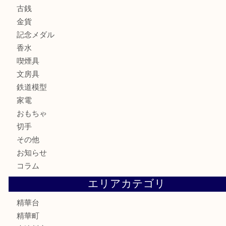
全て
貴金属
宝石
財布
バッグ
ブランド
時計
カメラ
お酒
骨董品
金製品
銀製品
古美術品
食器
テレホンカード
商品券