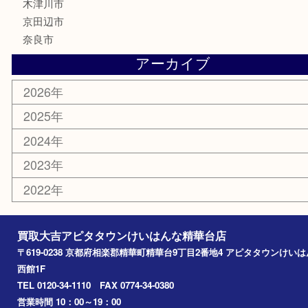
金券
古銭
金貨
記念メダル
香水
喫煙具
文房具
鉄道模型
家電
おもちゃ
切手
その他
お知らせ
コラム
エリアカテゴリ