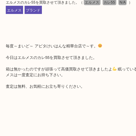
公開日:2026/05/13 最終更新日:2026/05/08
エルメスのカレ55を買取させて頂きました。
（
エルメス
カレ55
N/A
エルメス
ブランド
毎度～まいど～ アピタけいはんな精華台店で～す。
今日はエルメスのカレ55を買取させて頂きました。
箱は無かったのですが頑張って高価買取させて頂きましたよ
眠っ
メスは一度査定にお持ち下さい。
査定は無料、お気軽にお立ち寄りください。