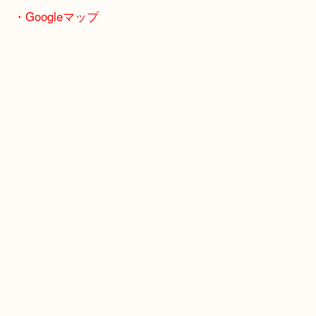
いと思っていた」 そんなお時計も、ぜひ一度ご相談ください！
ヴィンテージのOMEGAは、状態問わず査定強化中です！
・Googleマップ