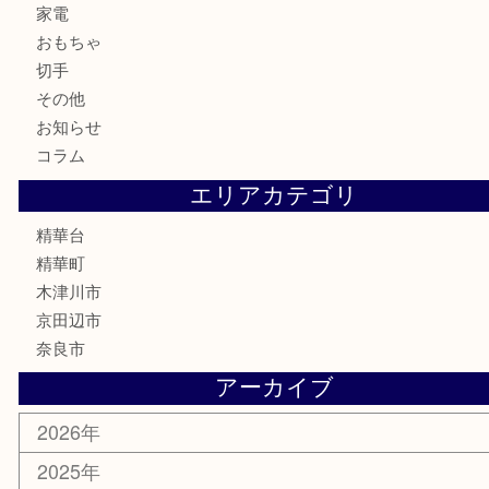
時計
カメラ
お酒
骨董品
金製品
銀製品
古美術品
食器
テレホンカード
商品券
金券
古銭
金貨
記念メダル
香水
喫煙具