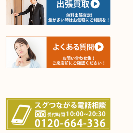
・出張買取エリア
木津川市・精華町・京田辺市・学研都市
西大寺・生駒市・加茂町・城山台・州見台
上記に記載がないエリアでもご相談ください！！