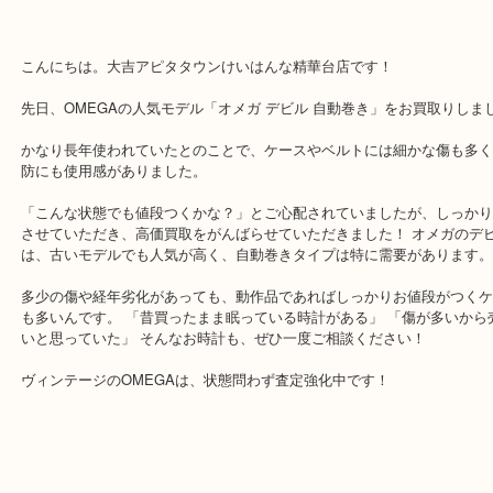
公開日:2026/05/27 最終更新日:2026/05/17
OMEGAの人気モデル「オメガ デビル 自動巻き」をお買取りしました！
デビル 自動巻き
N/A
）
デヴィル
時計
オメガ
こんにちは。大吉アピタタウンけいはんな精華台店です！
先日、OMEGAの人気モデル「オメガ デビル 自動巻き」をお買取
かなり長年使われていたとのことで、ケースやベルトには細かな傷
防にも使用感がありました。
「こんな状態でも値段つくかな？」とご心配されていましたが、し
させていただき、高価買取をがんばらせていただきました！ オメガ
は、古いモデルでも人気が高く、自動巻きタイプは特に需要があり
多少の傷や経年劣化があっても、動作品であればしっかりお値段が
も多いんです。 「昔買ったまま眠っている時計がある」 「傷が多