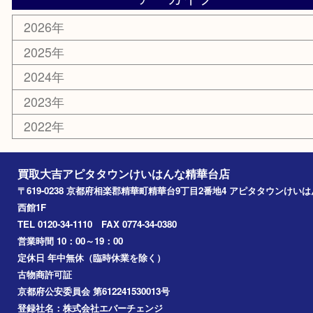
金貨
記念メダル
香水
喫煙具
文房具
鉄道模型
家電
おもちゃ
切手
その他
お知らせ
コラム
エリアカテゴリ
精華台
精華町
木津川市