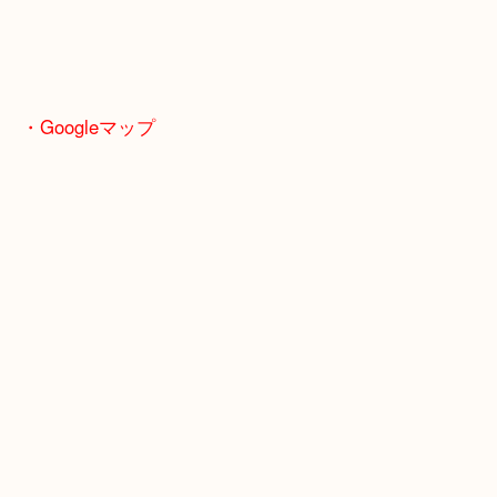
特にブラック・ブラウン系の定番カラーや、現行デザインに近いモ
が安定しています。
「最近出番が減ったかも…」というバッグがあれば、今が見直しの
かもしれません。
大切に使われていたボッテガは、次に探している方へしっかり価値
ていきます。
・Googleマップ