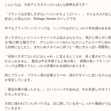
公開日:2026/06/03 最終更新日:2026/05/17
Bottega Veneta のバッグをお買取しました。
（
Bottega Veneta
フラッ
ッグ
N/A
）
バッグ
ブランド
こんにちは。大吉アピタタウンけいはんな精華台店です！
「ブランドは主張しすぎないくらいがちょうどいい。」 そんな大人
好きに人気なのが、Bottega Veneta のバッグです。
中でもフラップハンドバッグは、シンプルなのにしっかり存在感が
ボッテガらしいイントレチャートの上品さはもちろん、肩ひじ張ら
る“抜け感”も魅力です。 デニムやシャツみたいなカジュアルコーデ
も自然になじむし、きれいめスタイルに持つと一気に大人っぽい雰
「頑張りすぎてないのにおしゃれ」に見えるところが、長く愛され
かもしれません。 最近は中古市場でも人気が高く、状態の良いフラ
バッグは買取りでもしっかり評価される傾向があります。