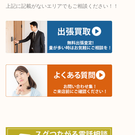
・出張買取エリア
木津川市・精華町・京田辺市・学研都市
西大寺・生駒市・加茂町・城山台・州見台
上記に記載がないエリアでもご相談ください！！