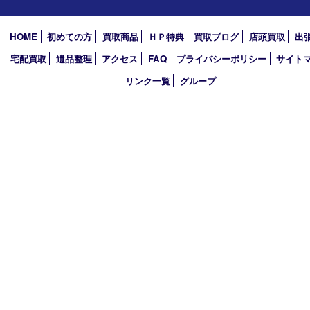
京田辺市
奈良市
アーカイブ
2026年
2025年
2024年
2023年
2022年
買取大吉アピタタウンけいはんな精華台店
〒619-0238 京都府相楽郡精華町精華台9丁目2番地4 アピタタウ
西館1F
TEL 0120-34-1110 FAX 0774-34-0380