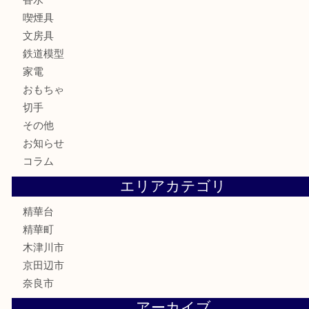
宝石
財布
バッグ
ブランド
時計
カメラ
お酒
骨董品
金製品
銀製品
古美術品
食器
テレホンカード
商品券
金券
古銭