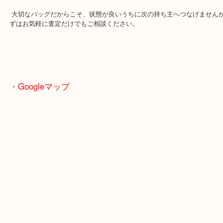
像以上の価格になるケースも少なくありません。
特に、 使わなくなったバッグ 流行が変わって出番が減ったもの 保
数年経っているもの は、傷みが出る前の査定がおすすめです。
付属品があればさらに査定アップ 箱・保存袋・ギャランティカード
品が残っている場合は、一緒に査定へ。 購入時に近い状態ほど、査
が期待できます。
大切なバッグだからこそ、状態が良いうちに次の持ち主へつなげま
ずはお気軽に査定だけでもご相談ください。
・Googleマップ