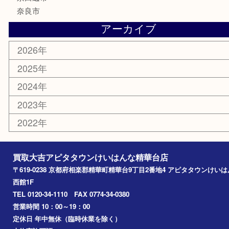
金券
古銭
金貨
記念メダル
香水
喫煙具
文房具
鉄道模型
家電
おもちゃ
切手
その他
お知らせ
コラム
エリアカテゴリ