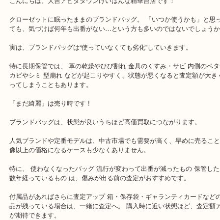
公開日:2026/06/09 最終更新日:2026/05/23
「まだ綺麗」は売り時です !
（
N/A
N/A
N/A
）
バッグ
ブランド
こんにちは。大吉アピタタウンけいはんな精華台店です！
クローゼットに眠ったままのブランドバッグ。 「いつか使うかも」
ても、気づけば何年も出番がない…という方も多いのではないでし
実は、ブランドバッグは“使っていなくても劣化”していきます。
特に長期保管では、 革の乾燥やひび割れ 金具のくすみ・サビ 内側
カビやシミ 型崩れ などが起こりやすく、状態が悪くなると査定額
ってしまうこともあります。
「まだ綺麗」は売り時です !
ブランドバッグは、状態が良いうちほど高価買取につながります。
人気ブランドや定番モデルは、中古市場でも需要が高く、早めに売