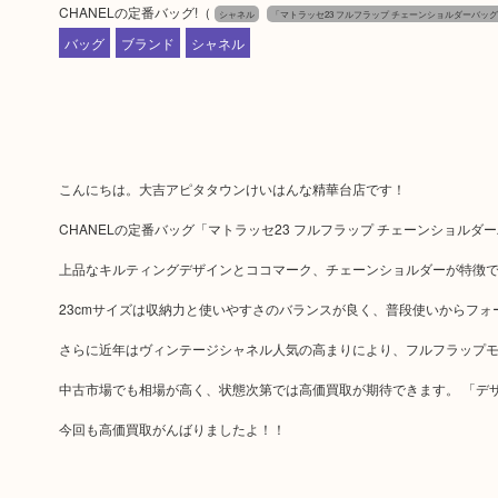
CHANELの定番バッグ!
（
シャネル
「マトラッセ23 フルフラップ チェーンショルダーバッ
バッグ
ブランド
シャネル
こんにちは。大吉アピタタウンけいはんな精華台店です！
CHANELの定番バッグ「マトラッセ23 フルフラップ チェーンショル
上品なキルティングデザインとココマーク、チェーンショルダーが特徴
23cmサイズは収納力と使いやすさのバランスが良く、普段使いからフォ
さらに近年はヴィンテージシャネル人気の高まりにより、フルフラップ
中古市場でも相場が高く、状態次第では高価買取が期待できます。 「デ
今回も高価買取がんばりましたよ！！