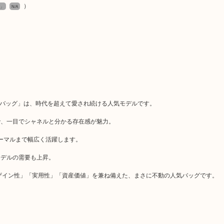
）
グ」
N/A
ダーバッグ」は、時代を超えて愛され続ける人気モデルです。
で、一目でシャネルと分かる存在感が魅力。
ーマルまで幅広く活躍します。
モデルの需要も上昇。
ザイン性」「実用性」「資産価値」を兼ね備えた、まさに不動の人気バッグです。