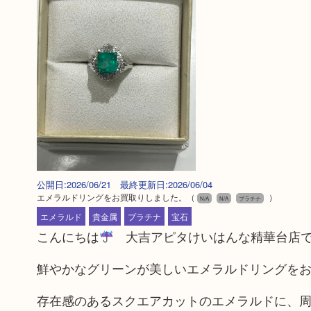
公開日:2026/06/21 最終更新日:2026/06/04
エメラルドリングをお買取りしました。
（
）
N/A
N/A
プラチナ
エメラルド
貴金属
プラチナ
宝石
こんにちは
大吉アピタけいはんな精華台店
鮮やかなグリーンが美しいエメラルドリングを
存在感のあるスクエアカットのエメラルドに、