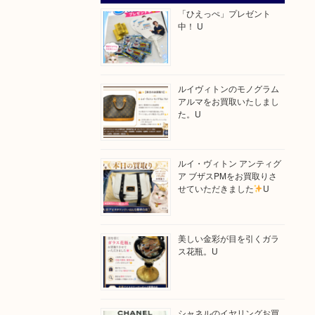
「ひえっぺ」プレゼント
中！ U
ルイヴィトンのモノグラム
アルマをお買取いたしまし
た。U
ルイ・ヴィトン アンティグ
ア ブザスPMをお買取りさ
せていただきました
U
美しい金彩が目を引くガラ
ス花瓶。U
シャネルのイヤリングお買