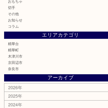
お酒
骨董品
金製品
銀製品
古美術品
食器
テレホンカード
商品券
金券
古銭
金貨
記念メダル
香水
喫煙具
文房具
鉄道模型