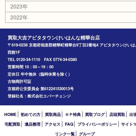
家電
おもちゃ
切手
その他
お知らせ
コラム
エリアカテゴリ
精華台
精華町
木津川市
京田辺市
奈良市
アーカイブ
2026年