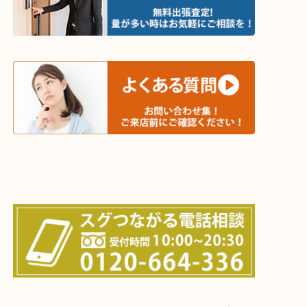
木津川市・精華町・京田辺市・学研都市
西大寺・生駒市・加茂町・城山台・州見台
上記に記載がないエリアでもご相談ください！！